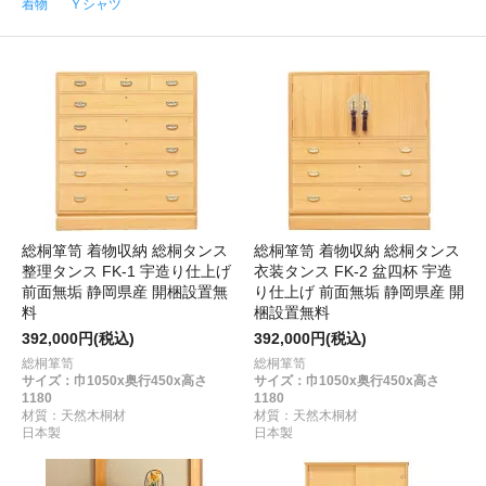
着物
Ｙシャツ
総桐箪笥 着物収納 総桐タンス
総桐箪笥 着物収納 総桐タンス
整理タンス FK-1 宇造り仕上げ
衣装タンス FK-2 盆四杯 宇造
前面無垢 静岡県産 開梱設置無
り仕上げ 前面無垢 静岡県産 開
料
梱設置無料
392,000円(税込)
392,000円(税込)
総桐箪笥
総桐箪笥
サイズ：巾1050x奥行450x高さ
サイズ：巾1050x奥行450x高さ
1180
1180
材質：天然木桐材
材質：天然木桐材
日本製
日本製