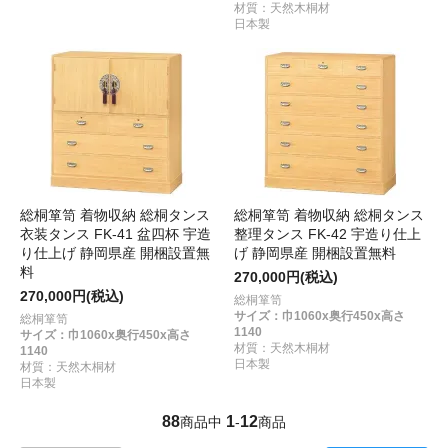
材質：天然木桐材
日本製
総桐箪笥 着物収納 総桐タンス
総桐箪笥 着物収納 総桐タンス
衣装タンス FK-41 盆四杯 宇造
整理タンス FK-42 宇造り仕上
り仕上げ 静岡県産 開梱設置無
げ 静岡県産 開梱設置無料
料
270,000円(税込)
270,000円(税込)
総桐箪笥
サイズ：巾1060x奥行450x高さ
総桐箪笥
1140
サイズ：巾1060x奥行450x高さ
材質：天然木桐材
1140
日本製
材質：天然木桐材
日本製
88
1
12
商品中
-
商品