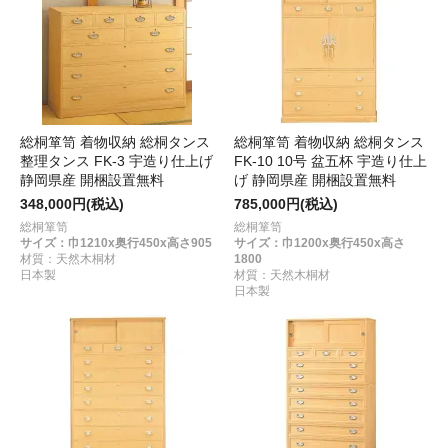
総桐箪笥 着物収納 総桐タンス
総桐箪笥 着物収納 総桐タンス
整理タンス FK-3 宇造り仕上げ
FK-10 10号 盆五杯 宇造り仕上
静岡県産 開梱設置無料
げ 静岡県産 開梱設置無料
348,000円(税込)
785,000円(税込)
総桐箪笥
総桐箪笥
サイズ：巾1210x奥行450x高さ905
サイズ：巾1200x奥行450x高さ
材質：天然木桐材
1800
日本製
材質：天然木桐材
日本製