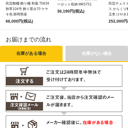
民芸飾棚 飾り棚 和風 T5634
民芸チェスト
ーゼット収納 MK5751
秋草104号 飾り置台70 ケヤ
ス からくり帳
36,190円(税込)
キ色 静岡県産
玉杢 けやき
66,000円(税込)
252,000
お届けまでの流れ
在庫がある場合
在庫がない場合