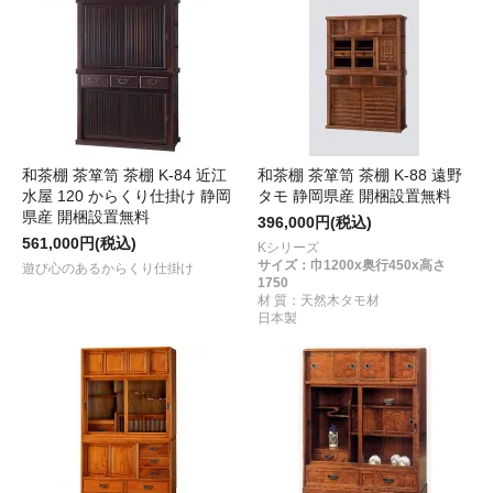
和茶棚 茶箪笥 茶棚 K-84 近江
和茶棚 茶箪笥 茶棚 K-88 遠野
水屋 120 からくり仕掛け 静岡
タモ 静岡県産 開梱設置無料
県産 開梱設置無料
396,000円(税込)
561,000円(税込)
Kシリーズ
サイズ：巾1200x奥行450x高さ
遊び心のあるからくり仕掛け
1750
材 質：天然木タモ材
日本製