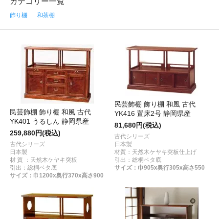
カテゴリー一覧
飾り棚
和茶棚
民芸飾棚 飾り棚 和風 古代
民芸飾棚 飾り棚 和風 古代
YK416 置床2号 静岡県産
YK401 うるしん 静岡県産
81,680円(税込)
259,880円(税込)
古代シリーズ
古代シリーズ
日本製
日本製
材質：天然木ケヤキ突板仕上げ
材 質 ：天然木ケヤキ突板
引出：総桐ベタ底
引出：総桐ベタ底
サイズ：巾905x奥行305x高さ550
サイズ：巾1200x奥行370x高さ900