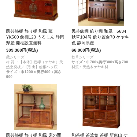
民芸飾棚 飾り棚 和風 蔵
民芸飾棚 飾り棚 和風 T5634
YK500 飾棚120 うるしん 静岡
秋草104号 飾り置台70 ケヤキ
県産 開梱設置無料
色 静岡県産
309,380円(税込)
66,000円(税込)
蔵シリーズ
秋草シリーズ
材 質 ：【本体】総欅（ケヤキ）天
サイズ：巾700x奥行300x高さ700
然杢突板／【引出】総桐ベタ底
材質：天然木ケヤキ材
サイズ：巾1200ｘ奥行400ｘ高さ
900
民芸飾棚 飾り棚 和風 床の間
和茶棚 茶箪笥 茶棚 新東山 ケ