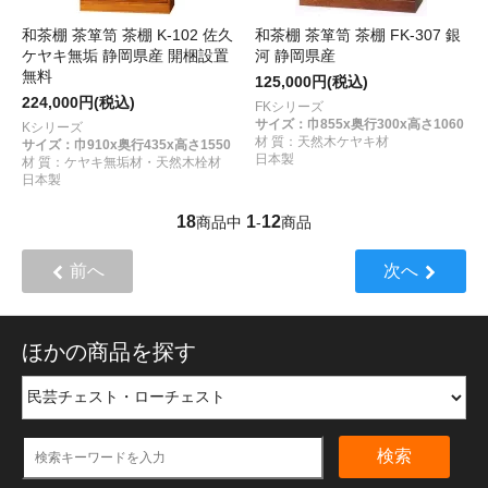
和茶棚 茶箪笥 茶棚 K-102 佐久
和茶棚 茶箪笥 茶棚 FK-307 銀
ケヤキ無垢 静岡県産 開梱設置
河 静岡県産
無料
125,000円(税込)
224,000円(税込)
FKシリーズ
サイズ：巾855x奥行300x高さ1060
Kシリーズ
材 質：天然木ケヤキ材
サイズ：巾910x奥行435x高さ1550
日本製
材 質：ケヤキ無垢材・天然木栓材
日本製
18
1
12
商品中
-
商品
前へ
次へ
ほかの商品を探す
検索