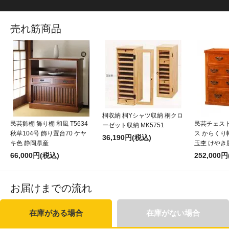
売れ筋商品
桐収納 桐Yシャツ収納 桐クロ
民芸飾棚 飾り棚 和風 T5634
民芸チェスト
ーゼット収納 MK5751
秋草104号 飾り置台70 ケヤ
ス からくり帳
36,190円(税込)
キ色 静岡県産
玉杢 けやき
66,000円(税込)
252,000
お届けまでの流れ
在庫がある場合
在庫がない場合