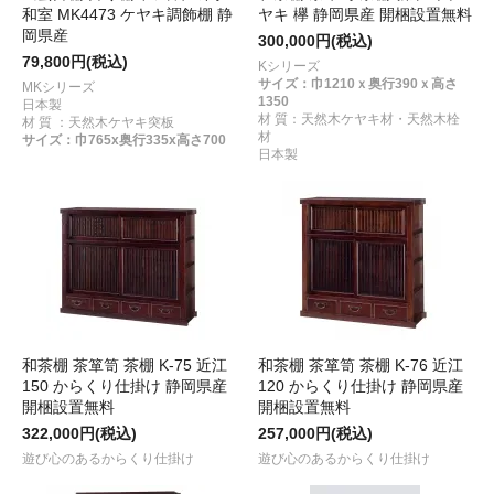
和室 MK4473 ケヤキ調飾棚 静
ヤキ 欅 静岡県産 開梱設置無料
岡県産
300,000円(税込)
79,800円(税込)
Kシリーズ
サイズ：巾1210ｘ奥行390ｘ高さ
MKシリーズ
1350
日本製
材 質：天然木ケヤキ材・天然木栓
材 質 ：天然木ケヤキ突板
材
サイズ：巾765x奥行335x高さ700
日本製
和茶棚 茶箪笥 茶棚 K-75 近江
和茶棚 茶箪笥 茶棚 K-76 近江
150 からくり仕掛け 静岡県産
120 からくり仕掛け 静岡県産
開梱設置無料
開梱設置無料
322,000円(税込)
257,000円(税込)
遊び心のあるからくり仕掛け
遊び心のあるからくり仕掛け