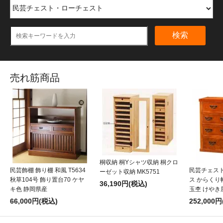
検索
売れ筋商品
桐収納 桐Yシャツ収納 桐クロ
民芸飾棚 飾り棚 和風 T5634
民芸チェスト
ーゼット収納 MK5751
秋草104号 飾り置台70 ケヤ
ス からくり帳
36,190円(税込)
キ色 静岡県産
玉杢 けやき
66,000円(税込)
252,000