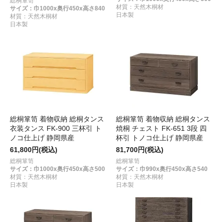
総桐箪笥
材質：天然木桐材
サイズ：巾1000x奥行450x高さ840
日本製
材質：天然木桐材
日本製
総桐箪笥 着物収納 総桐タンス
総桐箪笥 着物収納 総桐タンス
衣装タンス FK-900 三杯引 ト
焼桐 チェスト FK-651 3段 四
ノコ仕上げ 静岡県産
杯引 トノコ仕上げ 静岡県産
61,800円(税込)
81,700円(税込)
総桐箪笥
総桐箪笥
サイズ：巾1000x奥行450x高さ500
サイズ：巾990x奥行450x高さ540
材質：天然木桐材
材質：天然木桐材
日本製
日本製