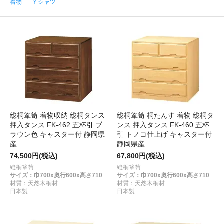
着物
Ｙシャツ
総桐箪笥 着物収納 総桐タンス
総桐箪笥 桐たんす 着物 総桐タ
押入タンス FK-462 五杯引 ブ
ンス 押入タンス FK-460 五杯
ラウン色 キャスター付 静岡県
引 トノコ仕上げ キャスター付
産
静岡県産
74,500円(税込)
67,800円(税込)
総桐箪笥
総桐箪笥
サイズ：巾700x奥行600x高さ710
サイズ：巾700x奥行600x高さ710
材質：天然木桐材
材質：天然木桐材
日本製
日本製