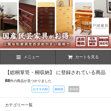
メニュー
カートを見る
【総桐箪笥・桐収納】 に登録されている商品
88
件の商品が見つかりました
おすすめ順
価格順
新着順
カテゴリー一覧