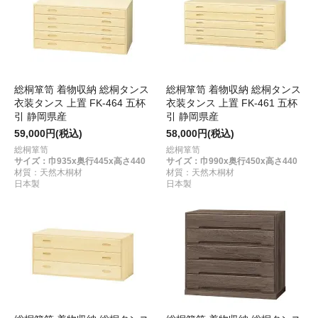
総桐箪笥 着物収納 総桐タンス
総桐箪笥 着物収納 総桐タンス
衣装タンス 上置 FK-464 五杯
衣装タンス 上置 FK-461 五杯
引 静岡県産
引 静岡県産
59,000円(税込)
58,000円(税込)
総桐箪笥
総桐箪笥
サイズ：巾935x奥行445x高さ440
サイズ：巾990x奥行450x高さ440
材質：天然木桐材
材質：天然木桐材
日本製
日本製