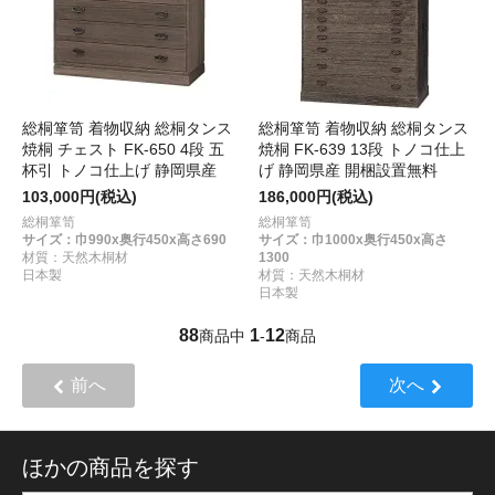
総桐箪笥 着物収納 総桐タンス
総桐箪笥 着物収納 総桐タンス
焼桐 チェスト FK-650 4段 五
焼桐 FK-639 13段 トノコ仕上
杯引 トノコ仕上げ 静岡県産
げ 静岡県産 開梱設置無料
103,000円(税込)
186,000円(税込)
総桐箪笥
総桐箪笥
サイズ：巾990x奥行450x高さ690
サイズ：巾1000x奥行450x高さ
材質：天然木桐材
1300
日本製
材質：天然木桐材
日本製
88
1
12
商品中
-
商品
前へ
次へ
ほかの商品を探す