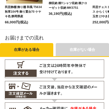
桐収納 桐Yシャツ収納 桐クロ
民芸飾棚 飾り棚 和風 T5634
民芸チェスト
ーゼット収納 MK5751
秋草104号 飾り置台70 ケヤ
ス からくり帳
36,190円(税込)
キ色 静岡県産
玉杢 けやき
66,000円(税込)
252,000
お届けまでの流れ
在庫がある場合
在庫がない場合