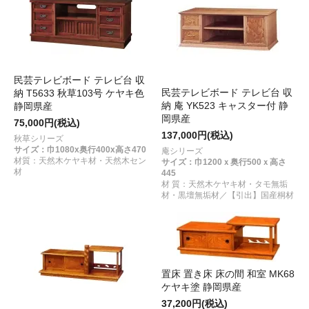
民芸テレビボード テレビ台 収
民芸テレビボード テレビ台 収
納 T5633 秋草103号 ケヤキ色
納 庵 YK523 キャスター付 静
静岡県産
岡県産
75,000円(税込)
137,000円(税込)
秋草シリーズ
サイズ：巾1080x奥行400x高さ470
庵シリーズ
材質：天然木ケヤキ材・天然木セン
サイズ：巾1200ｘ奥行500ｘ高さ
材
445
材 質：天然木ケヤキ材・タモ無垢
材・黒壇無垢材／【引出】国産桐材
置床 置き床 床の間 和室 MK68
ケヤキ塗 静岡県産
37,200円(税込)