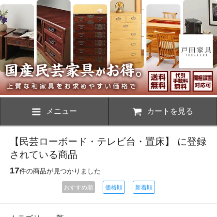
メニュー
カートを見る
【民芸ローボード・テレビ台・置床】 に登録
されている商品
17
件の商品が見つかりました
おすすめ順
価格順
新着順