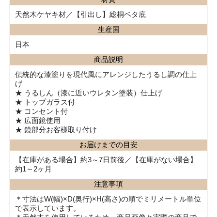
天然木ケヤキ材／【引出し】総桐ベタ底
生産国
日本
商品説明
伝統的な漆塗りを現代風にアレンジしたうるし調の仕上
げ
★ うるしん（漆に近いウレタン塗装）仕上げ
★ トップガラス付
★ コンセント付
★ 広面鏡使用
★ 鏡部分お客様取り付け
お届けまでの目安
【在庫がある場合】約3～7日前後／【在庫がない場合】
約1～2ヶ月
注意事項
＊寸法はW(幅)×D(奥行)×H(高さ)の順でミリメートル単位
で表示しています。