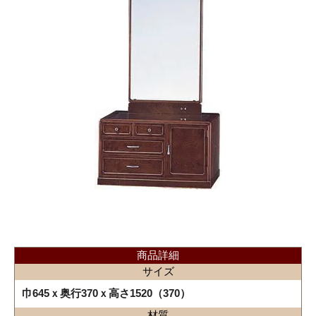
商品詳細
サイズ
巾645ｘ奥行370ｘ高さ1520（370）
材質