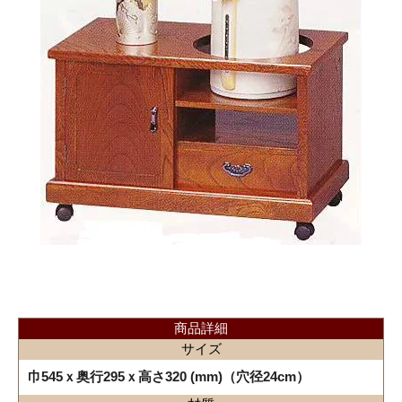
商品詳細
サイズ
巾545ｘ奥行295ｘ高さ320 (mm)（穴径24cm）