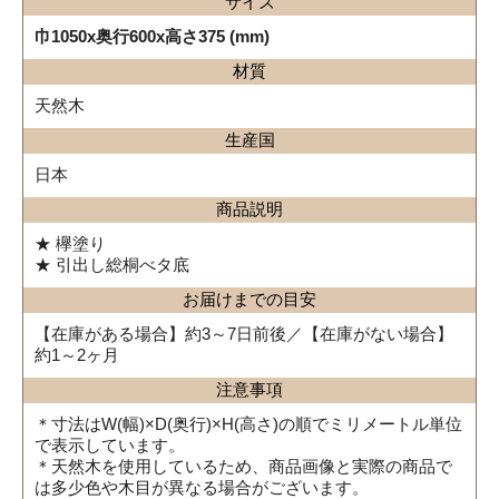
サイズ
巾1050x奥行600x高さ375 (mm)
材質
天然木
生産国
日本
商品説明
★ 欅塗り
★ 引出し総桐べタ底
お届けまでの目安
【在庫がある場合】約3～7日前後／【在庫がない場合】
約1～2ヶ月
注意事項
＊寸法はW(幅)×D(奥行)×H(高さ)の順でミリメートル単位
で表示しています。
＊天然木を使用しているため、商品画像と実際の商品で
は多少色や木目が異なる場合がございます。