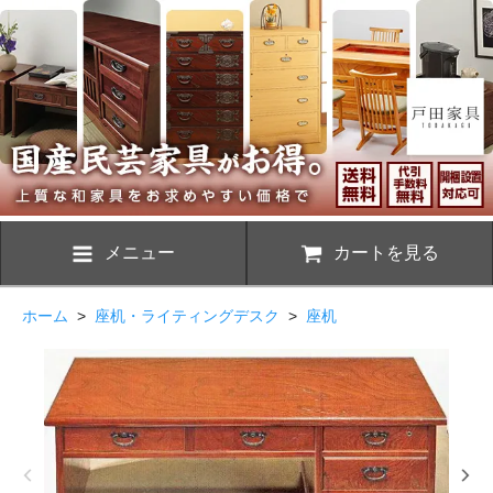
メニュー
カートを見る
ホーム
>
座机・ライティングデスク
>
座机