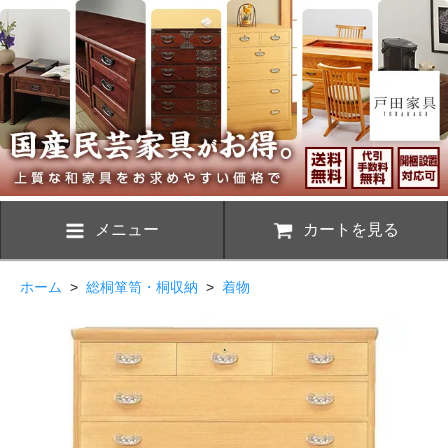
メニュー
カートを見る
ホーム
>
総桐箪笥・桐収納
>
着物