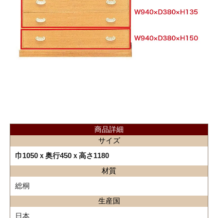
商品詳細
サイズ
巾1050ｘ奥行450ｘ高さ1180
材質
総桐
生産国
日本