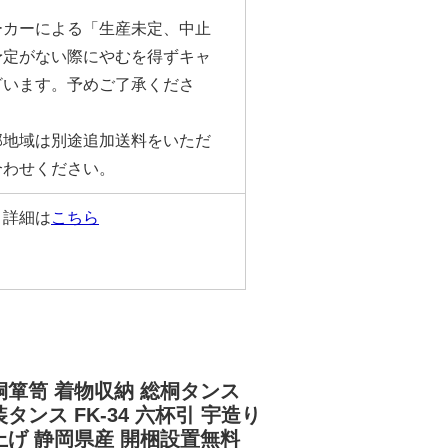
。
ーカーによる「生産未定、中止
予定がない際にやむを得ずキャ
ざいます。予めご了承くださ
部地域は別途追加送料をいただ
合わせください。
。詳細は
こちら
桐箪笥 着物収納 総桐タンス
タンス FK-34 六杯引 宇造り
上げ 静岡県産 開梱設置無料