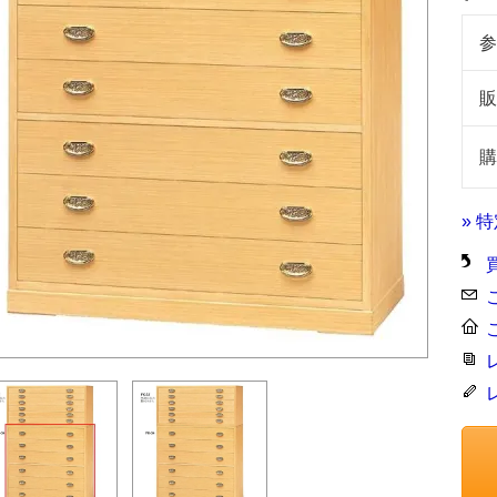
参
販
購
» 