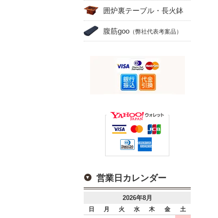
囲炉裏テーブル・長火鉢
腹筋goo
（弊社代表考案品）
営業日カレンダー
2026年8月
日
月
火
水
木
金
土