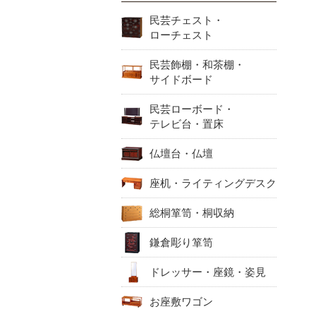
民芸チェスト・
ローチェスト
民芸飾棚・和茶棚・
サイドボード
民芸ローボード・
テレビ台・置床
仏壇台・仏壇
座机・ライティングデスク
総桐箪笥・桐収納
鎌倉彫り箪笥
ドレッサー・座鏡・姿見
お座敷ワゴン