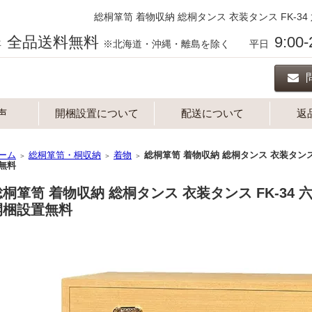
総桐箪笥 着物収納 総桐タンス 衣装タンス FK-3
全品送料無料
9:00
年
※北海道・沖縄・離島を除く 平日
声
開梱設置について
配送について
返
ーム
総桐箪笥・桐収納
着物
総桐箪笥 着物収納 総桐タンス 衣装タンス 
＞
＞
＞
無料
総桐箪笥 着物収納 総桐タンス 衣装タンス FK-34
開梱設置無料