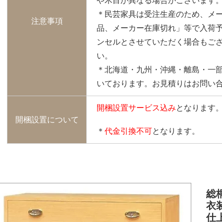
や木目が異なる場合がございます
＊民芸家具は受注生産のため、メ
注意事項
品、メーカー在庫切れ」等で入荷
ンセルとさせていただく場合もご
い。
＊北海道・九州・沖縄・離島・一
いております。お見積りはお問い
開梱設置サービス込み
となります
開梱設置について
＊
代金引換不可
となります。
総
衣装
仕