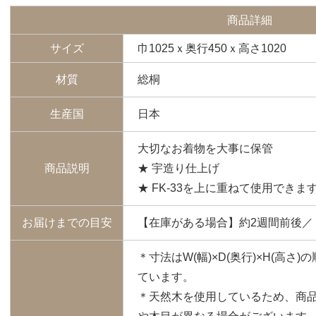
商品詳細
サイズ
巾1025ｘ奥行450ｘ高さ1020
材質
総桐
生産国
日本
大切なお着物を大事に保管
商品説明
★ 宇造り仕上げ
★ FK-33を上に重ねて使用できま
お届けまでの目安
【在庫がある場合】約2週間前後／
＊寸法はW(幅)×D(奥行)×H(高
ています。
＊天然木を使用しているため、商