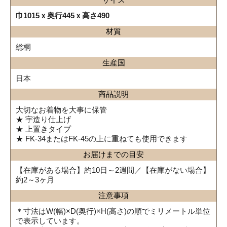
巾1015ｘ奥行445ｘ高さ490
材質
総桐
生産国
日本
商品説明
大切なお着物を大事に保管
★ 宇造り仕上げ
★ 上置きタイプ
★ FK-34またはFK-45の上に重ねても使用できます
お届けまでの目安
【在庫がある場合】約10日～2週間／【在庫がない場合】
約2～3ヶ月
注意事項
＊寸法はW(幅)×D(奥行)×H(高さ)の順でミリメートル単位
で表示しています。