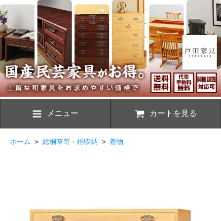
メニュー
カートを見る
ホーム
>
総桐箪笥・桐収納
>
着物