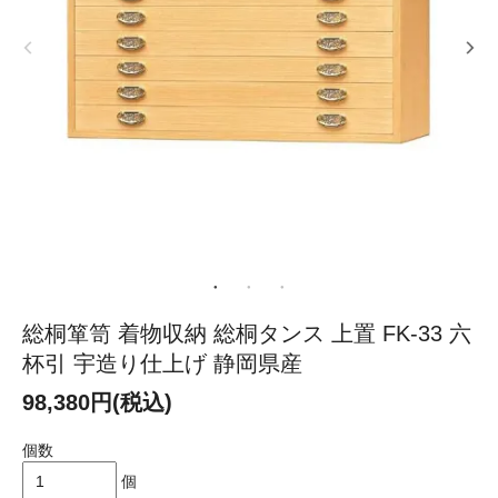
総桐箪笥 着物収納 総桐タンス 上置 FK-33 六
杯引 宇造り仕上げ 静岡県産
98,380円(税込)
個数
個