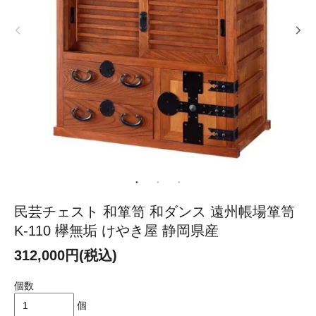
民芸チェスト 和箪笥 和ダンス 遠州帳場箪笥
K-110 欅無垢 けやき屋 静岡県産
312,000円(税込)
個数
個