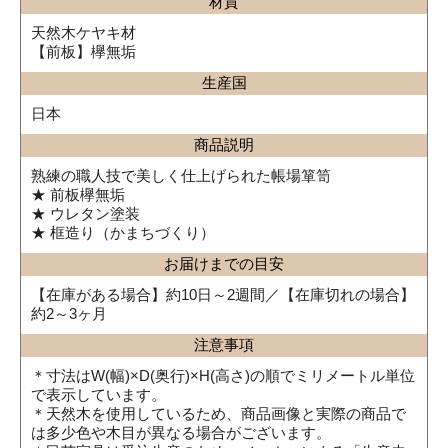
材質
天然木ケヤキ材
【前板】欅無垢
生産国
日本
商品説明
熟練の職人技で美しく仕上げられた帳場箪笥
★ 前板欅無垢
★ ウレタン塗装
★ 框造り（かまちづくり）
お届けまでの目安
【在庫がある場合】約10日～2週間／【在庫切れの場合】
約2～3ヶ月
注意事項
＊寸法はW(幅)×D(奥行)×H(高さ)の順でミリメートル単位
で表示しています。
＊天然木を使用しているため、商品画像と実際の商品で
は多少色や木目が異なる場合がございます。