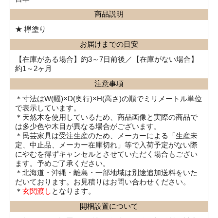
商品説明
★ 欅塗り
お届けまでの目安
【在庫がある場合】約3～7日前後／【在庫がない場合】
約1～2ヶ月
注意事項
＊寸法はW(幅)×D(奥行)×H(高さ)の順でミリメートル単位
で表示しています。
＊天然木を使用しているため、商品画像と実際の商品で
は多少色や木目が異なる場合がございます。
＊民芸家具は受注生産のため、メーカーによる「生産未
定、中止品、メーカー在庫切れ」等で入荷予定がない際
にやむを得ずキャンセルとさせていただく場合もござい
ます。予めご了承ください。
＊北海道・沖縄・離島・一部地域は別途追加送料をいた
だいております。お見積りはお問い合わせください。
＊
玄関渡し
となります。
開梱設置について