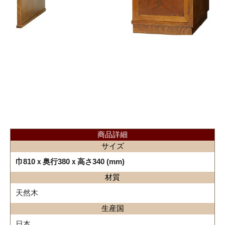
商品詳細
サイズ
巾810ｘ奥行380ｘ高さ340 (mm)
材質
天然木
生産国
日本