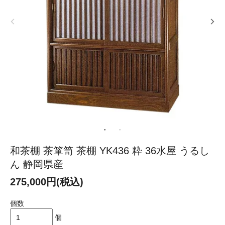
和茶棚 茶箪笥 茶棚 YK436 粋 36水屋 うるし
ん 静岡県産
275,000円(税込)
個数
個