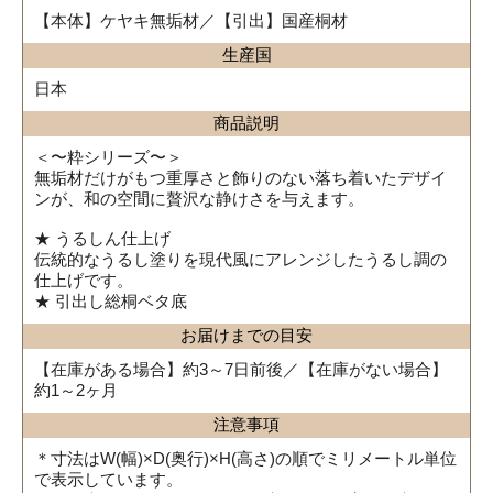
【本体】ケヤキ無垢材／【引出】国産桐材
生産国
日本
商品説明
＜〜粋シリーズ〜＞
無垢材だけがもつ重厚さと飾りのない落ち着いたデザイ
ンが、和の空間に贅沢な静けさを与えます。
★ うるしん仕上げ
伝統的なうるし塗りを現代風にアレンジしたうるし調の
仕上げです。
★ 引出し総桐ベタ底
お届けまでの目安
【在庫がある場合】約3～7日前後／【在庫がない場合】
約1～2ヶ月
注意事項
＊寸法はW(幅)×D(奥行)×H(高さ)の順でミリメートル単位
で表示しています。