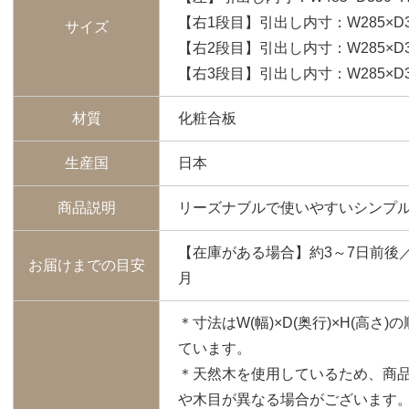
【右1段目】引出し内寸：W285×D350
サイズ
【右2段目】引出し内寸：W285×D350
【右3段目】引出し内寸：W285×D350
材質
化粧合板
生産国
日本
商品説明
リーズナブルで使いやすいシンプ
【在庫がある場合】約3～7日前後
お届けまでの目安
月
＊寸法はW(幅)×D(奥行)×H(高
ています。
＊天然木を使用しているため、商
や木目が異なる場合がございます