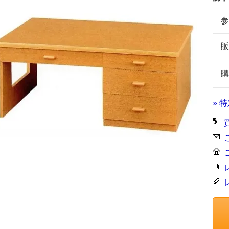
参
販
購
» 