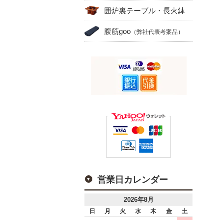
囲炉裏テーブル・長火鉢
腹筋goo
（弊社代表考案品）
営業日カレンダー
2026年8月
日
月
火
水
木
金
土