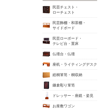
民芸チェスト・
ローチェスト
民芸飾棚・和茶棚・
サイドボード
民芸ローボード・
テレビ台・置床
仏壇台・仏壇
座机・ライティングデスク
総桐箪笥・桐収納
鎌倉彫り箪笥
ドレッサー・座鏡・姿見
お座敷ワゴン