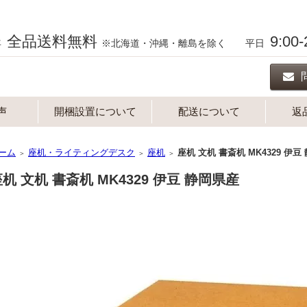
全品送料無料
9:00
年
※北海道・沖縄・離島を除く 平日
声
開梱設置について
配送について
返
ーム
座机・ライティングデスク
座机
座机 文机 書斎机 MK4329 伊豆
＞
＞
＞
机 文机 書斎机 MK4329 伊豆 静岡県産