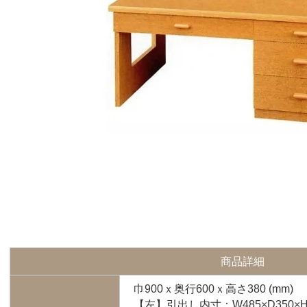
商品詳細
巾900ｘ奥行600ｘ高さ380 (mm)
【左】引出し内寸：W485×D350×H5