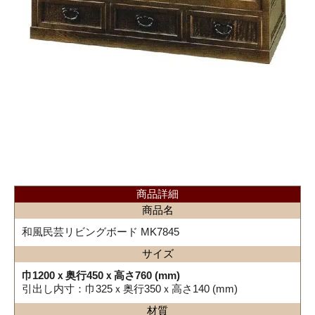
商品詳細
商品名
和風民芸リビングボード MK7845
サイズ
巾1200ｘ奥行450ｘ高さ760 (mm)
引出し内寸：巾325ｘ奥行350ｘ高さ140 (mm)
材質