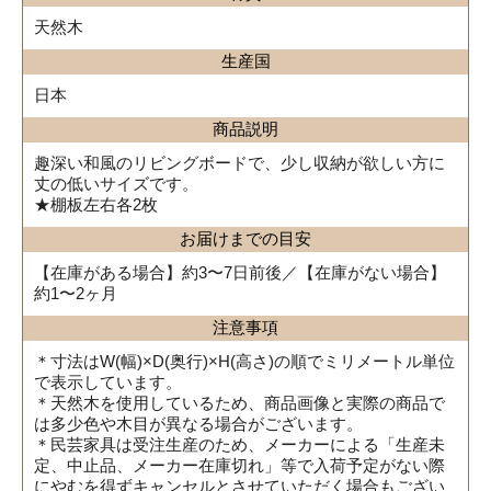
天然木
生産国
日本
商品説明
趣深い和風のリビングボードで、少し収納が欲しい方に
丈の低いサイズです。
★棚板左右各2枚
お届けまでの目安
【在庫がある場合】約3〜7日前後／【在庫がない場合】
約1〜2ヶ月
注意事項
＊寸法はW(幅)×D(奥行)×H(高さ)の順でミリメートル単位
で表示しています。
＊天然木を使用しているため、商品画像と実際の商品で
は多少色や木目が異なる場合がございます。
＊民芸家具は受注生産のため、メーカーによる「生産未
定、中止品、メーカー在庫切れ」等で入荷予定がない際
にやむを得ずキャンセルとさせていただく場合もござい