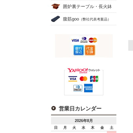
囲炉裏テーブル・長火鉢
腹筋goo
（弊社代表考案品）
営業日カレンダー
2026年8月
日
月
火
水
木
金
土