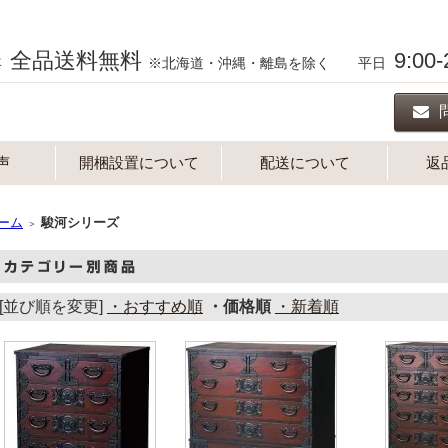
全品送料無料
9:00
年
※北海道・沖縄・離島を除く 平日
声
開梱設置について
配送について
返
ーム
駿河シリーズ
＞
[並び順を変更]
・おすすめ順
・価格順
・新着順