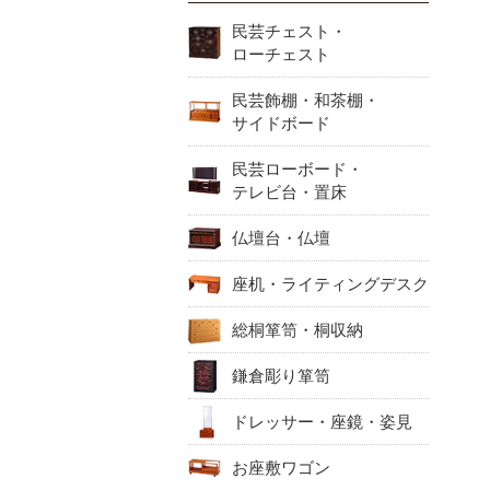
民芸チェスト・
ローチェスト
民芸飾棚・和茶棚・
サイドボード
民芸ローボード・
テレビ台・置床
仏壇台・仏壇
座机・ライティングデスク
総桐箪笥・桐収納
鎌倉彫り箪笥
ドレッサー・座鏡・姿見
お座敷ワゴン