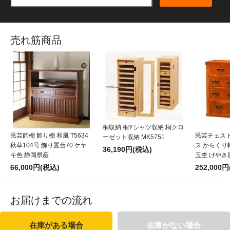
売れ筋商品
桐収納 桐Yシャツ収納 桐クロ
民芸飾棚 飾り棚 和風 T5634
民芸チェスト
ーゼット収納 MK5751
秋草104号 飾り置台70 ケヤ
ス からくり帳
36,190円(税込)
キ色 静岡県産
玉杢 けやき
66,000円(税込)
252,000
お届けまでの流れ
在庫がある場合
在庫がない場合