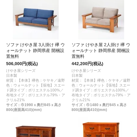
ソファ けやき屋 3人掛け 欅 ウ
ソファ けやき屋 2人掛け 欅 ウ
ォールナット 静岡県産 開梱設
ォールナット 静岡県産 開梱設
置無料
置無料
506,000円(税込)
442,200円(税込)
けやき屋シリーズ
けやき屋シリーズ
日本製
日本製
材質：【本体】欅色：ケヤキ／遠野
材質：【本体】欅色：ケヤキ／遠野
色：ウォールナット【張地】スエー
色：ウォールナット【張地】スエー
ド調タイプ：ポリエステル100%／
ド調タイプ：ポリエステル100%／
布地タイプ：ポリエステル79%・ア
布地タイプ：ポリエステル79%・ア
クリル21%
クリル21%
サイズ：巾1990ｘ奥行845ｘ高さ
サイズ：巾1480ｘ奥行845ｘ高さ
800(座面高410)(mm)
800(座面高410)(mm)