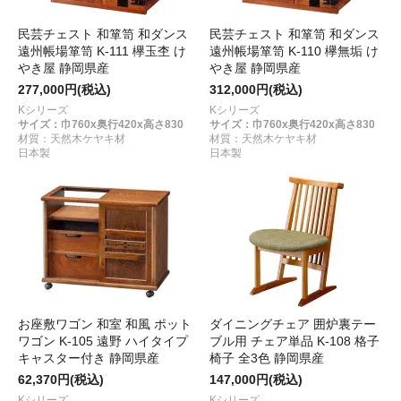
民芸チェスト 和箪笥 和ダンス
民芸チェスト 和箪笥 和ダンス
遠州帳場箪笥 K-111 欅玉杢 け
遠州帳場箪笥 K-110 欅無垢 け
やき屋 静岡県産
やき屋 静岡県産
277,000円(税込)
312,000円(税込)
Kシリーズ
Kシリーズ
サイズ：巾760x奥行420x高さ830
サイズ：巾760x奥行420x高さ830
材質：天然木ケヤキ材
材質：天然木ケヤキ材
日本製
日本製
お座敷ワゴン 和室 和風 ポット
ダイニングチェア 囲炉裏テー
ワゴン K-105 遠野 ハイタイプ
ブル用 チェア単品 K-108 格子
キャスター付き 静岡県産
椅子 全3色 静岡県産
62,370円(税込)
147,000円(税込)
Kシリーズ
Kシリーズ