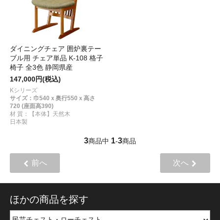
ダイニングチェア 囲炉裏テー
ブル用 チェア単品 K-108 格子
椅子 全3色 静岡県産
147,000円(税込)
Kシリーズ
サイズ：巾540ｘ奥行550ｘ高さ
720 (座面高390)
材 質：【本体】天然木
日本製
3
1
3
商品中
-
商品
前へ
次へ
ほかの商品を探す