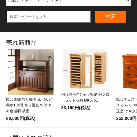
検索
売れ筋商品
桐収納 桐Yシャツ収納 桐クロ
民芸飾棚 飾り棚 和風 T5634
民芸チェスト
ーゼット収納 MK5751
秋草104号 飾り置台70 ケヤ
ス からくり帳
36,190円(税込)
キ色 静岡県産
玉杢 けやき
66,000円(税込)
252,000