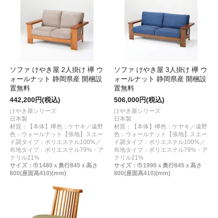
ソファ けやき屋 2人掛け 欅 ウ
ソファ けやき屋 3人掛け 欅 ウ
ォールナット 静岡県産 開梱設
ォールナット 静岡県産 開梱設
置無料
置無料
442,200円(税込)
506,000円(税込)
けやき屋シリーズ
けやき屋シリーズ
日本製
日本製
材質：【本体】欅色：ケヤキ／遠野
材質：【本体】欅色：ケヤキ／遠野
色：ウォールナット【張地】スエー
色：ウォールナット【張地】スエー
ド調タイプ：ポリエステル100%／
ド調タイプ：ポリエステル100%／
布地タイプ：ポリエステル79%・ア
布地タイプ：ポリエステル79%・ア
クリル21%
クリル21%
サイズ：巾1480ｘ奥行845ｘ高さ
サイズ：巾1990ｘ奥行845ｘ高さ
800(座面高410)(mm)
800(座面高410)(mm)